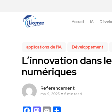
Accueil
IA
Dével
applications de l'IA
Développement
L’innovation dans l
numériques
Referencement
mai 9, 2025
6 min read
Facebook
Mastodon
Email
Partager