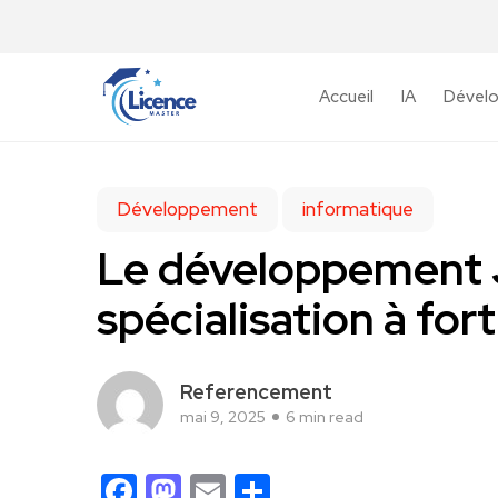
Accueil
IA
Dével
Développement
informatique
Le développement 
spécialisation à for
Referencement
mai 9, 2025
6 min read
Facebook
Mastodon
Email
Partager