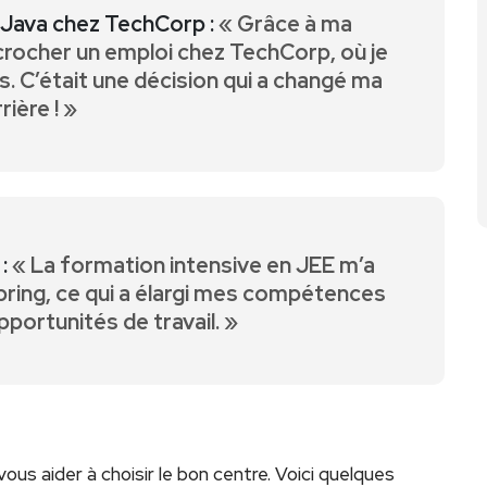
Java⁢ chez TechCorp :
« Grâce à‍ ma
écrocher un ‌emploi chez TechCorp, où je
s. C’était une décision qui ​a changé ‌ma
rière ! » ‍
:
« La formation intensive en JEE⁤ m’a
pring, ce qui a élargi mes compétences
portunités de travail. »
s aider à choisir‌ le bon centre. ⁤Voici quelques