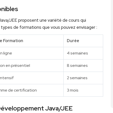
nibles
ava/JEE proposent une variété de cours qui
s types de formations que‌ vous pouvez‍ envisager :
e Formation
Durée
n ligne
4⁣ semaines
on en présentiel
8 semaines
intensif
2 semaines
me de certification
3 mois
 Développement Java/JEE