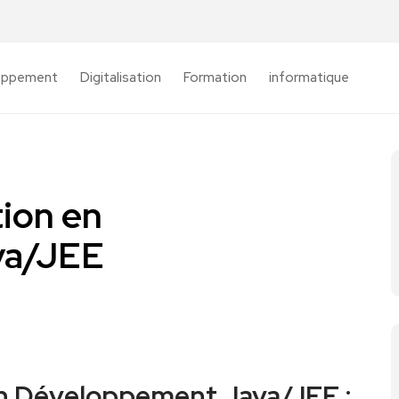
oppement
Digitalisation
Formation
informatique
tion en
va/JEE
en Développement Java/JEE :