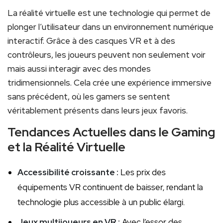
La réalité virtuelle est ‍une technologie qui‌ permet​ de
plonger l’utilisateur dans un environnement numérique
⁢interactif. Grâce à des casques ⁤VR ‍et à des
contrôleurs, les joueurs peuvent non seulement⁤ voir
mais⁤ aussi​ interagir⁣ avec des mondes​
tridimensionnels. Cela ⁣crée ​une expérience immersive
sans précédent, où les gamers se sentent‌
véritablement ‍présents dans leurs⁣ jeux favoris.
Tendances Actuelles⁤ dans⁤ le Gaming​
et la Réalité Virtuelle
Accessibilité croissante ⁣:
Les prix des‌
équipements VR continuent⁤ de baisser, rendant la
technologie plus accessible à un ​public élargi.
Jeux ‌multijoueurs en ⁣VR :
Avec​ l’essor des ​