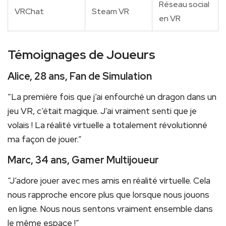
Réseau social
VRChat
Steam VR
en VR
Témoignages de Joueurs
Alice, 28⁢ ans, Fan de Simulation
“La première fois que j’ai enfourché un dragon⁤ dans un
⁤jeu VR, c’était magique. ⁢J’ai vraiment⁢ senti que je
volais ! La réalité‌ virtuelle a totalement révolutionné
ma façon de jouer.”
Marc, ‌34 ⁤ans, Gamer Multijoueur
“J’adore jouer‌ avec mes amis en réalité virtuelle. Cela
nous rapproche encore plus que lorsque‌ nous jouons
en ligne. ​Nous nous sentons vraiment ensemble dans
le même⁢ espace !”