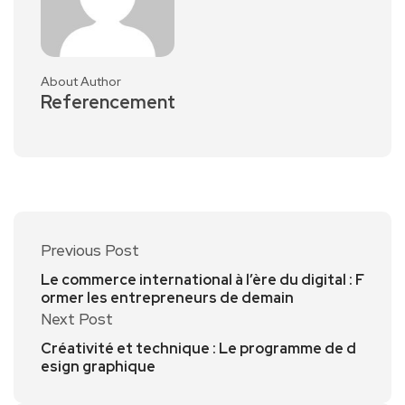
About Author
Referencement
Previous Post
Le commerce international à l’ère du digital : F
ormer les entrepreneurs de demain
Next Post
Créativité et technique : Le programme de d
esign graphique