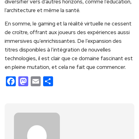
diversifier vers d’autres horizons, comme ⁢l’éducation,
l’architecture⁣ et même la⁣ santé.
En somme, le gaming et la réalité virtuelle ne‌ cessent
de croître, offrant aux joueurs ⁢des expériences aussi
immersives qu’enrichissantes. De l’expansion des
‍titres disponibles ‌à l’intégration ‍de​ nouvelles
technologies, il est clair que ce domaine fascinant est
en pleine mutation, et cela ne fait ⁤que commencer.
Facebook
Mastodon
Email
Partager