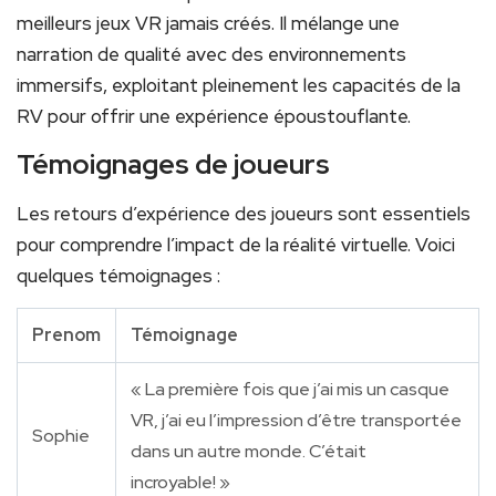
meilleurs ‍jeux VR jamais créés. Il mélange une
narration de qualité avec des environnements
immersifs, exploitant pleinement les capacités de ⁤la
RV pour ⁢offrir une expérience époustouflante.
Témoignages de ‌joueurs
Les retours d’expérience des joueurs sont ⁣essentiels
pour comprendre l’impact‌ de la réalité virtuelle. Voici ​
quelques témoignages :
Prenom
Témoignage
« La première fois⁢ que j’ai mis‍ un casque
VR, j’ai eu ‌l’impression d’être transportée
Sophie
dans un autre⁢ monde. C’était
‌incroyable! »