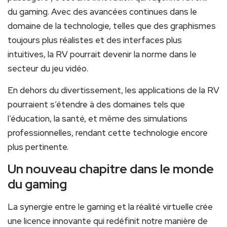
du gaming. Avec des avancées continues dans le
domaine de la⁣ technologie, telles que des graphismes
toujours ‌plus réalistes et des interfaces plus
intuitives, la RV pourrait devenir la norme dans le
secteur ​du jeu​ vidéo.
En dehors du‍ divertissement, les​ applications de la RV
pourraient s’étendre à des domaines tels que
⁣l’éducation, la ⁤santé, et même des simulations
professionnelles, rendant cette technologie encore
plus pertinente.
Un nouveau chapitre dans le monde
du gaming
La synergie ⁢entre le gaming ⁤et la réalité virtuelle crée
une licence innovante qui redéfinit notre manière ⁣de