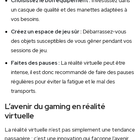
Choisissez le bon équipement :
Investissez dans
un casque de qualité et ⁣des manettes adaptées à
vos besoins.
Créez un espace ‍de jeu sûr :
‍Débarrassez-vous‌
des⁢ objets ‍susceptibles de vous gêner pendant vos
sessions de jeu.
Faites des pauses :
La réalité virtuelle peut être
intense, il est donc recommandé de faire des pauses
régulières pour éviter⁣ la ⁣fatigue⁢ et le mal des
transports.
L’avenir du gaming en réalité
virtuelle
La réalité virtuelle n’est pas simplement ‌une tendance
passagère ; ⁢c’est‌ une⁤ innovation qui ​façonne l’avenir