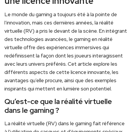
une licence innovante
Le monde du gaming a toujours été à la pointe​ de
l’innovation, mais ces dernières années, la réalité
virtuelle‌ (RV)⁤ a pris le devant de‌ la scène. ‍En intégrant
des ⁤technologies avancées, le gaming en réalité
virtuelle offre des expériences immersives qui
redéfinissent la façon dont les joueurs interagissent
avec leurs univers préférés.⁢ Cet article explore les
différents aspects de cette⁢ licence innovante, les
‌avantages ⁣qu’elle procure, ainsi que des ​exemples
inspirants ⁢qui mettent en lumière son potentiel.
Qu’est-ce que‌ la ⁣réalité⁣ virtuelle‍
dans le gaming ?
La⁢ réalité virtuelle (RV) ​dans le gaming fait référence
à l’utilisation de casques et d’équipements spéciaux