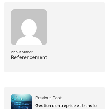
About Author
Referencement
Previous Post
Gestion d’entreprise et transfo