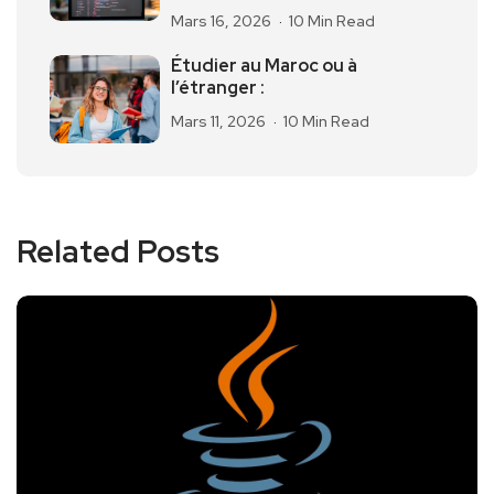
Mars 16, 2026
10 Min Read
Étudier au Maroc ou à
l’étranger :
Mars 11, 2026
10 Min Read
Related Posts