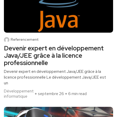
Referencement
Devenir expert en développement
Java/JEE grâce à la licence
professionnelle
Devenir expert‌ en développement Java/JEE grâce à⁣ la
licence professionnelle Le développement Java/JEE est
un
Développement
septembre 26
6 min read
informatique