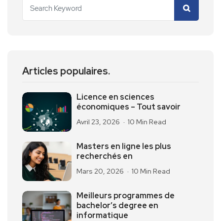
Articles populaires.
Licence en sciences
économiques – Tout savoir
Avril 23, 2026
10 Min Read
Masters en ligne les plus
recherchés en
Mars 20, 2026
10 Min Read
Meilleurs programmes de
bachelor’s degree en
informatique